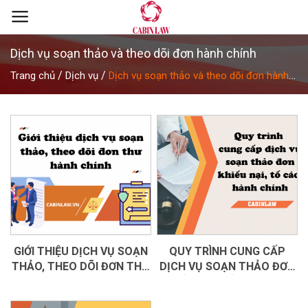
Skip
to
content
Dịch vụ soạn thảo và theo dõi đơn hành chính
/
/
Trang chủ
Dịch vụ
Dịch vụ soạn thảo và theo dõi đơn hành
chính
GIỚI THIỆU DỊCH VỤ SOẠN
QUY TRÌNH CUNG CẤP
THẢO, THEO DÕI ĐƠN THƯ
DỊCH VỤ SOẠN THẢO ĐƠN
HÀNH CHÍNH
KHIẾU NẠI, TỐ CÁO, HÀNH
CHÍNH