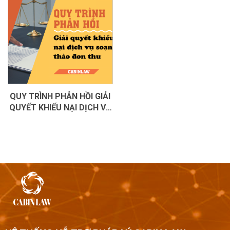
QUY TRÌNH PHẢN HỒI GIẢI
QUYẾT KHIẾU NẠI DỊCH VỤ
SOẠN THẢO ĐƠN THƯ