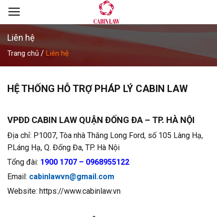
Skip
to
content
Liên hệ
/
Trang chủ
Liên hệ
HỆ THỐNG HỖ TRỢ PHÁP LÝ CABIN LAW
VPĐD CABIN LAW QUẬN ĐỐNG ĐA – TP. HÀ NỘI
Địa chỉ: P1007, Tòa nhà Thăng Long Ford, số 105 Làng Hạ,
P.Láng Hạ, Q. Đống Đa, TP. Hà Nội
Tổng đài:
1900 1707 – 0968955122
Email:
cabinlawvn@gmail.com
Website: https://www.cabinlaw.vn