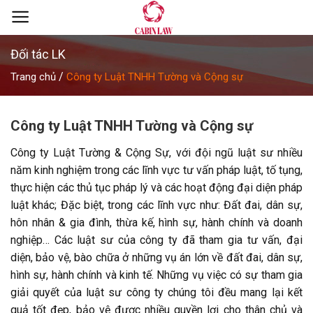
Skip
to
content
Đối tác LK
/
Trang chủ
Công ty Luật TNHH Tường và Cộng sự
Công ty Luật TNHH Tường và Cộng sự
Công ty Luật Tường & Cộng Sự, với đội ngũ luật sư nhiều
năm kinh nghiệm trong các lĩnh vực tư vấn pháp luật, tố tụng,
thực hiện các thủ tục pháp lý và các hoạt động đại diện pháp
luật khác; Đặc biệt, trong các lĩnh vực như: Đất đai, dân sự,
hôn nhân & gia đình, thừa kế, hình sự, hành chính và doanh
nghiệp… Các luật sư của công ty đã tham gia tư vấn, đại
diện, bảo vệ, bào chữa ở những vụ án lớn về đất đai, dân sự,
hình sự, hành chính và kinh tế. Những vụ việc có sự tham gia
giải quyết của luật sư công ty chúng tôi đều mang lại kết
quả tốt đẹp, bảo vệ được nhiều quyền lợi cho thân chủ và