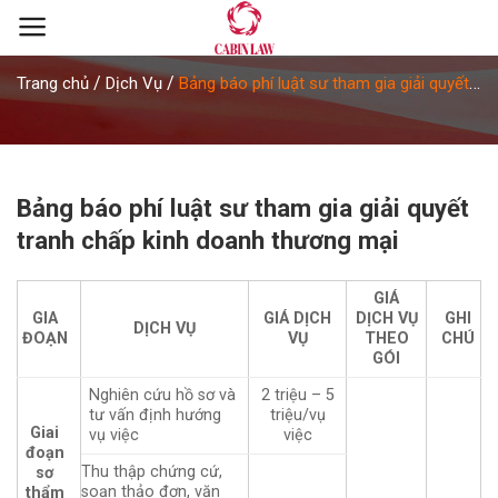
Skip
to
content
/
/
Trang chủ
Dịch Vụ
Bảng báo phí luật sư tham gia giải quyết
tranh chấp kinh doanh thương mại
Bảng báo phí luật sư tham gia giải quyết
tranh chấp kinh doanh thương mại
GIÁ
GIA
GIÁ DỊCH
DỊCH VỤ
GHI
DỊCH VỤ
ĐOẠN
VỤ
THEO
CHÚ
GÓI
Nghiên cứu hồ sơ và
2 triệu – 5
tư vấn định hướng
triệu/vụ
Giai
vụ việc
việc
đoạn
Thu thập chứng cứ,
sơ
soạn thảo đơn, văn
thẩm