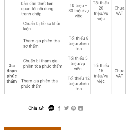
Tối thiểu
bản cần thiết liên
10 triệu –
20
Chưa
quan tới nội dung
30 triệu/vụ
triệu/vụ
VAT
tranh chấp
việc
việc
Chuẩn bị hồ sơ khởi
kiện
Tối thiểu 8
Tham gia phiên tòa
triệu/phiên
sơ thẩm
tòa
Tối thiểu 5
Chuẩn bị tham gia
triệu/vụ
Gia
Tối thiểu
phiên tòa phúc thẩm
việc
đoạn
15
Chưa
phúc
triệu/vụ
VAT
Tối thiểu 12
Tham gia phiên tòa
thẩm
việc
triệu/phiên
phúc thẩm
tòa
Chia sẻ: