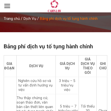
Skip
to
content
/
/
Trang chủ
Dịch Vụ
Bảng phí dịch vụ tố tụng hành chính
Bảng phí dịch vụ tố tụng hành chính
GIÁ
GIA
GIÁ DỊCH
DỊCH VỤ
GHI
DỊCH VỤ
ĐOẠN
VỤ
THEO
CHÚ
GÓI
Nghiên cứu hồ sơ và
3 triệu – 5
tư vấn định hướng vụ
triệu/vụ
việc
việc
Thu thập chứng cứ,
soạn thảo đơn, văn
5 triệu – 7
Tối thiểu
bản cần thiết liên quan
triệu/vụ việc
30
Chưa