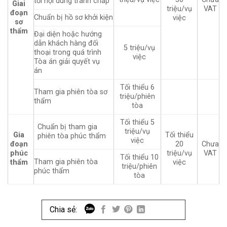
tới nội dung tranh chấp
Giai
triệu/vụ
VAT
đoạn
Chuẩn bị hồ sơ khởi kiện
việc
sơ
thẩm
Đại diện hoặc hướng
dẫn khách hàng đối
5 triệu/vụ
thoại trong quá trình
việc
Tòa án giải quyết vụ
án
Tối thiểu 6
Tham gia phiên tòa sơ
triệu/phiên
thẩm
tòa
Tối thiểu 5
Chuẩn bị tham gia
triệu/vụ
Gia
Tối thiểu
phiên tòa phúc thẩm
việc
đoạn
20
Chưa
phúc
triệu/vụ
VAT
Tối thiểu 10
Tham gia phiên tòa
thẩm
việc
triệu/phiên
phúc thẩm
tòa
Chia sẻ: