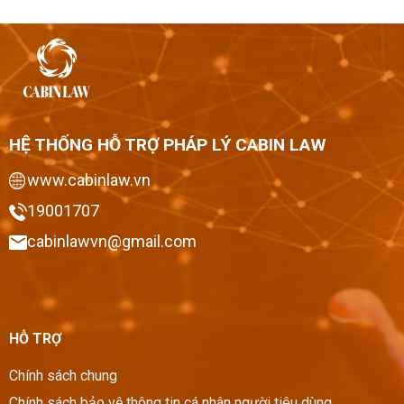
HỆ THỐNG HỖ TRỢ PHÁP LÝ CABIN LAW
www.cabinlaw.vn
19001707
cabinlawvn@gmail.com
HỖ TRỢ
Chính sách chung
Chính sách bảo vệ thông tin cá nhân người tiêu dùng